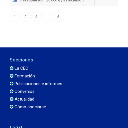
Presupuesto:
20.000 € ( Iva incluido )
1
2
3
…
5
Secciones
La CEC
Formación
Publicaciones e informes
Convenios
Actualidad
Cómo asociarse
Legal