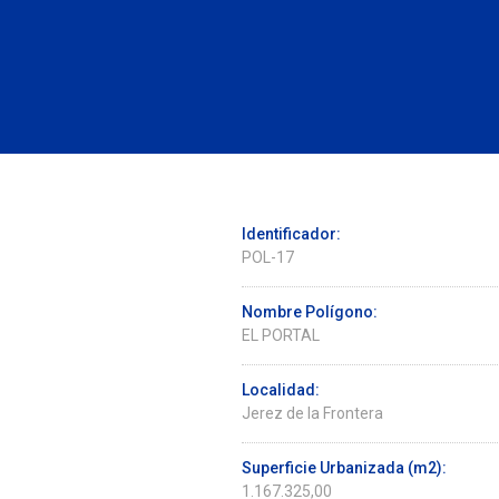
Identificador:
POL-17
Nombre Polígono:
EL PORTAL
Localidad:
Jerez de la Frontera
Superficie Urbanizada (m2):
1.167.325,00