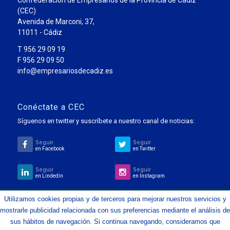
(CEC)
Avenida de Marconi, 37,
11011 - Cádiz
T 956 29 09 19
F 956 29 09 50
info@empresariosdecadiz.es
Conéctate a CEC
Síguenos en twitter y suscríbete a nuestro canal de noticias:
Seguir
Seguir
en Facebook
en Twitter
Seguir
Seguir
en Lindedin
en Instagram
Utilizamos cookies propias y de terceros para mejorar nuestros servicios y
mostrarle publicidad relacionada con sus preferencias mediante el análisis de
© Copyright 2023 - Confederación de Empresarios de la Provincia de
sus hábitos de navegación. Si continua navegando, consideramos que
Cádiz CEC