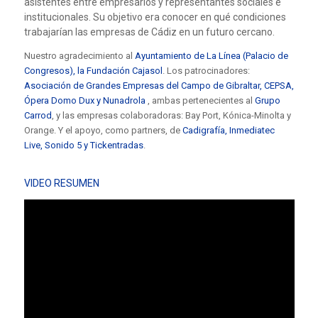
asistentes entre empresarios y representantes sociales e
institucionales. Su objetivo era conocer en qué condiciones
trabajarían las empresas de Cádiz en un futuro cercano.
Nuestro agradecimiento al
Ayuntamiento de La Línea (Palacio de
Congresos), la Fundación Cajasol
. Los patrocinadores:
Asociación de Grandes Empresas del Campo de Gibraltar, CEPSA,
Ópera Domo Dux y Nunadrola
, ambas pertenecientes al
Grupo
Carrod
, y las empresas colaboradoras: Bay Port, Kónica-Minolta y
Orange. Y el apoyo, como partners, de
Cadigrafía, Inmediatec
Live, Sonido 5 y Tickentradas
.
VIDEO RESUMEN