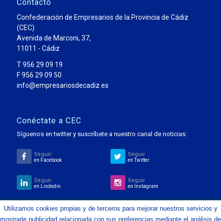
Contacto
Confederación de Empresarios de la Provincia de Cádiz
(CEC)
Avenida de Marconi, 37,
11011 - Cádiz
T 956 29 09 19
F 956 29 09 50
info@empresariosdecadiz.es
Conéctate a CEC
Síguenos en twitter y suscríbete a nuestro canal de noticias:
Seguir
Seguir
en Facebook
en Twitter
Seguir
Seguir
en Lindedin
en Instagram
Utilizamos cookies propias y de terceros para mejorar nuestros servicios y
mostrarle publicidad relacionada con sus preferencias mediante el análisis de