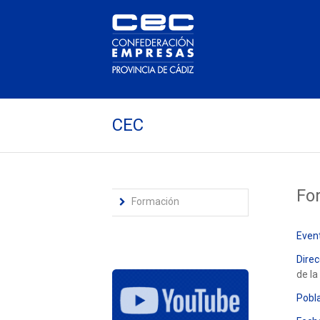
CEC
For
Formación
Even
Direc
de la
Pobla