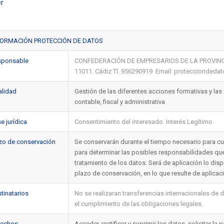
r
FORMACIÓN PROTECCIÓN DE DATOS
sponsable
CONFEDERACIÓN DE EMPRESARIOS DE LA PROVINCIA D
11011. Cádiz Tl. 956290919 Email: proteccionded
alidad
Gestión de las diferentes acciones formativas y las 
contable, fiscal y administrativa
e jurídica
Consentimiento del interesado. Interés Legítimo.
zo de conservación
Se conservarán durante el tiempo necesario para cum
para determinar las posibles responsabilidades que 
tratamiento de los datos. Será de aplicación lo dis
plazo de conservación, en lo que resulte de aplicaci
tinatarios
No se realizaran transferencias internacionales de d
el cumplimiento de las obligaciones legales.
rechos
Acceder, rectificar y suprimir los datos, solicitar l