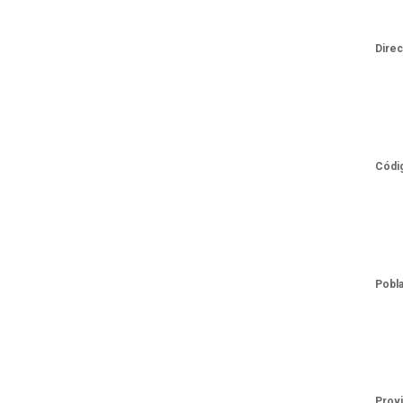
Dire
Códi
Pobl
Prov