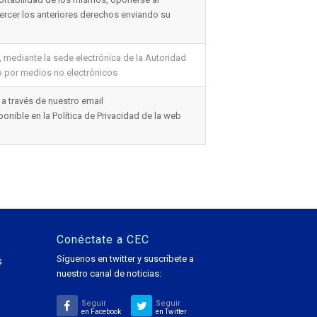
ejercer los anteriores derechos enviando su
 mediante la sede electrónica de la Autoridad
o por medios no electrónicos
 a través de nuestro email
ble en la Política de Privacidad de la web
Conéctate a CEC
Síguenos en twitter y suscríbete a
s
nuestro canal de noticias:
Seguir
Seguir
en Facebook
en Twitter