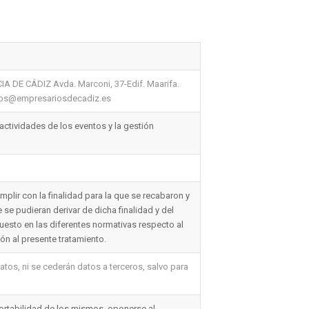
E CÁDIZ Avda. Marconi, 37-Edif. Maarifa.
atos@empresariosdecadiz.es
actividades de los eventos y la gestión
plir con la finalidad para la que se recabaron y
se pudieran derivar de dicha finalidad y del
puesto en las diferentes normativas respecto al
ón al presente tratamiento.
atos, ni se cederán datos a terceros, salvo para
a portabilidad de los mismos, oponerse al