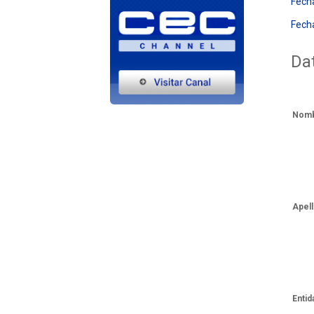
Fecha
Fecha
Dat
Nom
Apel
Entid