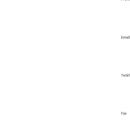
Emai
Telé
Fax