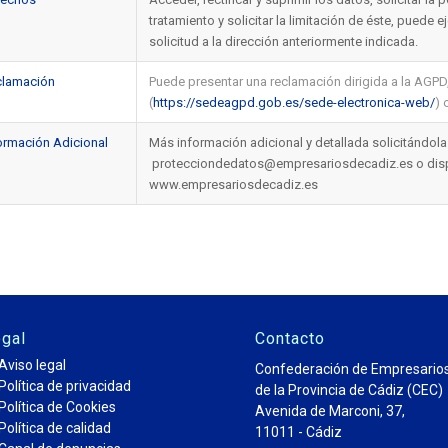
tratamiento y solicitar la limitación de éste, puede 
solicitud a la dirección anteriormente indicada.
lamación
Puede presentar una reclamación dirigida a la AGPD,
(
https://sedeagpd.gob.es/sede-electronica-web/
) 
ormación Adicional
Más información adicional y detallada solicitándola
protecciondedatos@empresariosdecadiz.es o disponi
www.empresariosdecadiz.es
gal
Contacto
Aviso legal
Confederación de Empresario
Política de privacidad
de la Provincia de Cádiz (CEC)
Política de Cookies
Avenida de Marconi, 37,
Política de calidad
11011 - Cádiz