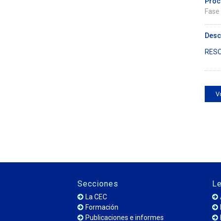
Proc
Fase
Desc
RESO
V
Secciones
Le
La CEC
Formación
Publicaciones e informes