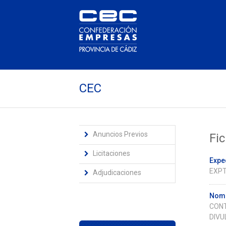
CEC
Anuncios Previos
Fic
Licitaciones
Expe
EXPT
Adjudicaciones
Nomb
CONT
DIVU