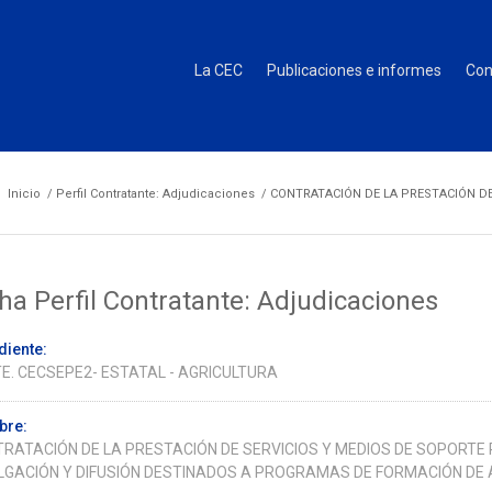
La CEC
Publicaciones e informes
Con
Inicio
/
Perfil Contratante: Adjudicaciones
/
CONTRATACIÓN DE LA PRESTACIÓN DE 
ha Perfil Contratante: Adjudicaciones
diente:
E. CECSEPE2- ESTATAL - AGRICULTURA
re:
RATACIÓN DE LA PRESTACIÓN DE SERVICIOS Y MEDIOS DE SOPORTE 
LGACIÓN Y DIFUSIÓN DESTINADOS A PROGRAMAS DE FORMACIÓN DE 