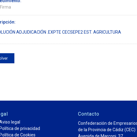
edimiento:
 Firma
ripción:
LUCIÓN ADJUDICACIÓN .EXPTE CECSEPE2 EST. AGRICULTURA
olver
gal
Contacto
Aviso legal
Confederación de Empresario
Política de privacidad
de la Provincia de Cádiz (CEC)
Política de Cookies
Avenida de Marconi, 37,