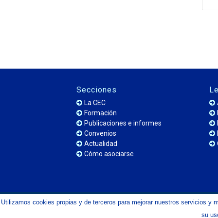
Secciones
Le
La CEC
Formación
Publicaciones e informes
Convenios
Actualidad
Cómo asociarse
Utilizamos cookies propias y de terceros para mejorar nuestros servicios y 
© Copyright 2023 - Confederación de Empresarios de
su us