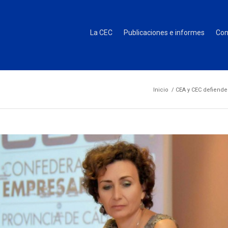
La CEC
Publicaciones e informes
Con
Inicio
/
CEA y CEC defienden