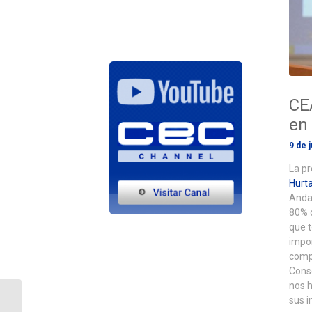
CE
en
9 de 
La pr
Hurt
Andal
80% d
que t
impor
compe
Conse
nos h
La Comisión de
sus i
Medioambiente de la