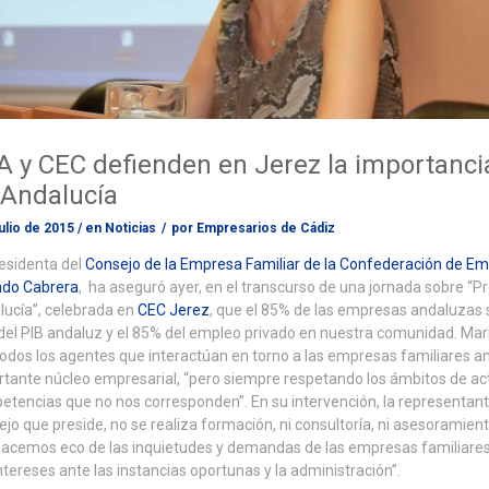
A y CEC defienden en Jerez la importancia
 Andalucía
julio de 2015
/
en
Noticias
/
por
Empresarios de Cádiz
esidenta del
Consejo de la Empresa Familiar de la Confederación de Em
ado Cabrera
, ha aseguró ayer, en el transcurso de una jornada sobre “P
ucía”, celebrada en
CEC Jerez
, que el 85% de las empresas andaluzas s
el PIB andaluz y el 85% del empleo privado en nuestra comunidad. Ma
odos los agentes que interactúan en torno a las empresas familiares a
tante núcleo empresarial, “pero siempre respetando los ámbitos de actu
tencias que no nos corresponden”. En su intervención, la representant
jo que preside, no se realiza formación, ni consultoría, ni asesoramiento
acemos eco de las inquietudes y demandas de las empresas familiares 
ntereses ante las instancias oportunas y la administración”.