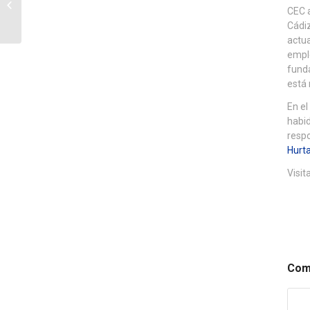
CEC a
CEC realiza una visita al
Cádiz
complejo de M...
actua
empl
funda
está 
En el
habid
resp
Hurt
Visit
Comp