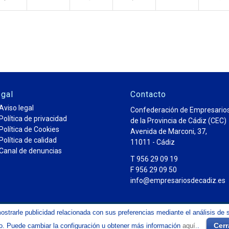
gal
Contacto
Aviso legal
Confederación de Empresario
Política de privacidad
de la Provincia de Cádiz (CEC)
Política de Cookies
Avenida de Marconi, 37,
Política de calidad
11011 - Cádiz
Canal de denuncias
T 956 29 09 19
F 956 29 09 50
info@empresariosdecadiz.es
mostrarle publicidad relacionada con sus preferencias mediante el análisis 
 la Provincia de Cádiz CEC
Cerr
o. Puede cambiar la configuración u obtener más información
aquí.
.