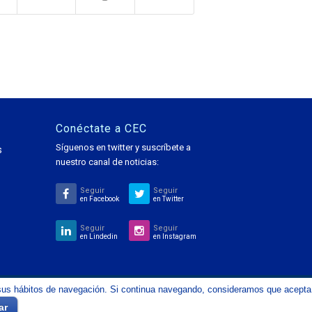
Conéctate a CEC
Síguenos en twitter y suscríbete a
s
nuestro canal de noticias:
Seguir
Seguir
en Facebook
en Twitter
Seguir
Seguir
en Lindedin
en Instagram
de sus hábitos de navegación. Si continua navegando, consideramos que acepta
Diseña Inicianet
ar