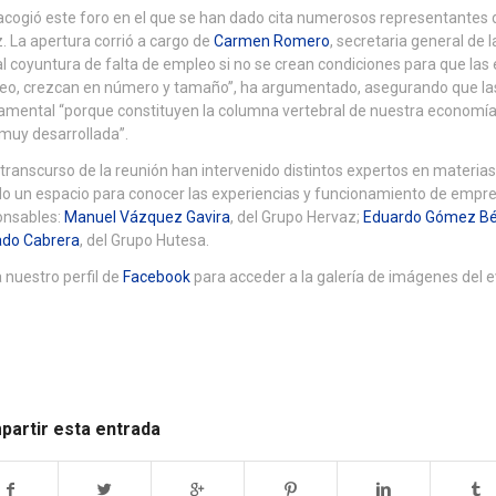
cogió este foro en el que se han dado cita numerosos representantes d
. La apertura corrió a cargo de
Carmen Romero
, secretaria general de 
l coyuntura de falta de empleo si no se crean condiciones para que las
eo, crezcan en número y tamaño”, ha argumentado, asegurando que las
mental “porque constituyen la columna vertebral de nuestra economía 
muy desarrollada”.
 transcurso de la reunión han intervenido distintos expertos en materias 
o un espacio para conocer las experiencias y funcionamiento de empres
onsables:
Manuel Vázquez Gavira
, del Grupo Hervaz;
Eduardo Gómez Bé
ado Cabrera
, del Grupo Hutesa.
a nuestro perfil de
Facebook
para acceder a la galería de imágenes del e
artir esta entrada