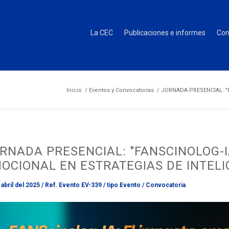
La CEC
Publicaciones e informes
Con
Inicio
/
Eventos y Convocatorias
/
JORNADA PRESENCIAL: "FA
RNADA PRESENCIAL: "FANSCINOLOG-I
OCIONAL EN ESTRATEGIAS DE INTELIG
abril del 2025
/
Ref. Evento EV-339
/
tipo
Evento / Convocatoria