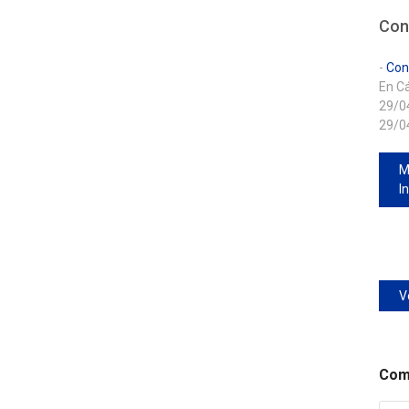
Con
-
Con
En Cá
29/0
29/0
M
In
V
Comp