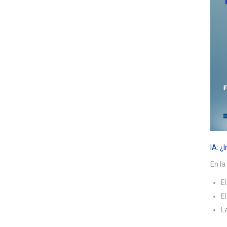
IA: ¿
En la
E
E
L