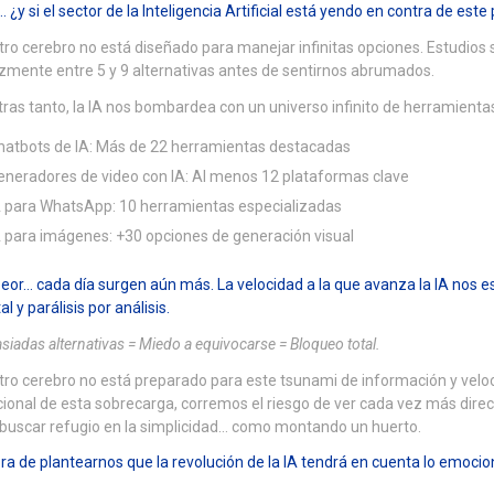
 ¿y si el sector de la Inteligencia Artificial está yendo en contra de este
ro cerebro no está diseñado para manejar infinitas opciones. Estudio
zmente entre 5 y 9 alternativas antes de sentirnos abrumados.
ras tanto, la IA nos bombardea con un universo infinito de herramienta
hatbots de IA: Más de 22 herramientas destacadas
eneradores de video con IA: Al menos 12 plataformas clave
A para WhatsApp: 10 herramientas especializadas
A para imágenes: +30 opciones de generación visual
peor… cada día surgen aún más. La velocidad a la que avanza la IA nos e
l y parálisis por análisis.
iadas alternativas = Miedo a equivocarse = Bloqueo total.
ro cerebro no está preparado para este tsunami de información y velo
onal de esta sobrecarga, corremos el riesgo de ver cada vez más direc
buscar refugio en la simplicidad… como montando un huerto.
ra de plantearnos que la revolución de la IA tendrá en cuenta lo emocion