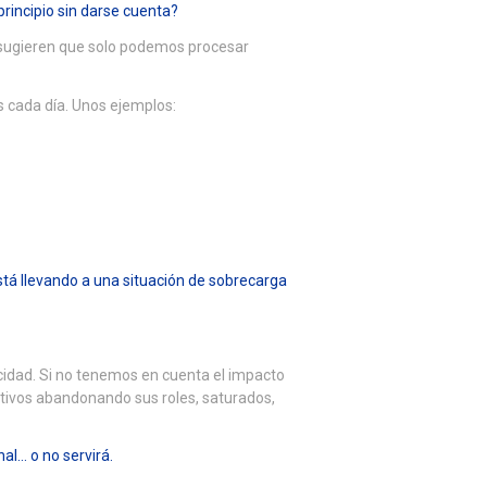
 principio sin darse cuenta?
s sugieren que solo podemos procesar
s cada día. Unos ejemplos:
stá llevando a una situación de sobrecarga
cidad. Si no tenemos en cuenta el impacto
tivos abandonando sus roles, saturados,
al… o no servirá.