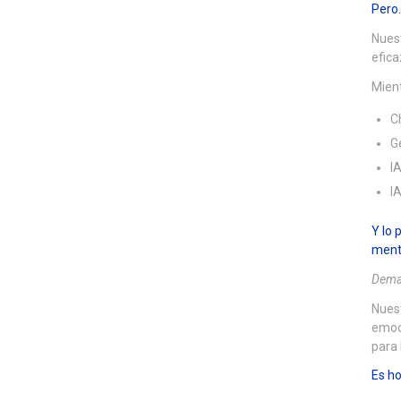
Pero…
Nuest
efica
Mient
C
G
I
I
Y lo 
menta
Demas
Nuest
emoci
para 
Es ho