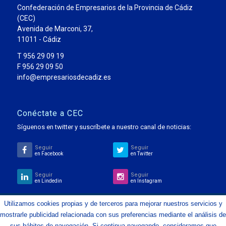
Confederación de Empresarios de la Provincia de Cádiz
(CEC)
Avenida de Marconi, 37,
11011 - Cádiz
T 956 29 09 19
F 956 29 09 50
info@empresariosdecadiz.es
Conéctate a CEC
Síguenos en twitter y suscríbete a nuestro canal de noticias:
Seguir
Seguir
en Facebook
en Twitter
Seguir
Seguir
en Lindedin
en Instagram
Utilizamos cookies propias y de terceros para mejorar nuestros servicios y
mostrarle publicidad relacionada con sus preferencias mediante el análisis de
© Copyright 2023 - Confederación de Empresarios de la Provincia de
sus hábitos de navegación. Si continua navegando, consideramos que