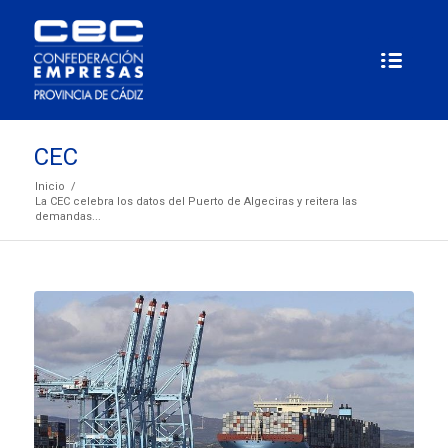
CEC
Inicio
/
La CEC celebra los datos del Puerto de Algeciras y reitera las
demandas...