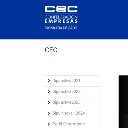
CEC
Dipuactiva2021
Dipuactiva2022
Dipuactiva2023
Dipuinnova+ 2024
Perfil Contratante