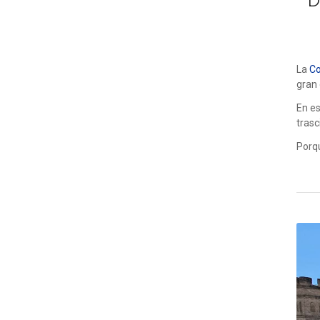
La
Co
gran 
En es
trasc
Porqu