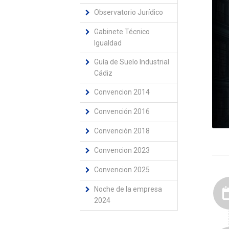
Observatorio Jurídico
Gabinete Técnico
Igualdad
Guía de Suelo Industrial
Cádiz
Convencion 2014
Convención 2016
Convención 2018
Convencion 2023
Convencion 2025
Noche de la empresa
2024