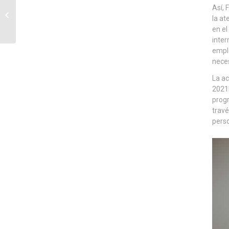
La CEC presenta su
Así, 
Convención Empresarial
la at
2025, dedicada a las
en el
infraestructuras...
inter
emple
neces
La ac
2021E
prog
travé
perso