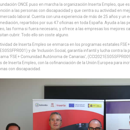
Fundación ONCE puso en marcha la organización Inserta Empleo, que es
ención a las personas con discapacidad y que centra su actividad en mej
 mercado laboral. Cuenta con una experiencia de más de 25 años y un e
mediación, repartidos por sus 47 oficinas en toda España. Ayuda a las 
o, las forma si fuera necesario, y ofrece a las empresas los mejores c
itan cubrir. Todo ello sin coste alguno.
tividad de Inserta Empleo se enmarca en los programas estatales FSE+ 
S05SFPR001) y de ‘Inclusión Social, garantía infantil y lucha contra l
rama ‘FSE+ Comunidad Autónoma de Canarias’, (CCI2021ES05SFPR009),
s de Inserta Empleo, con la cofinanciación de la Unión Europea para inc
nas con discapacidad.