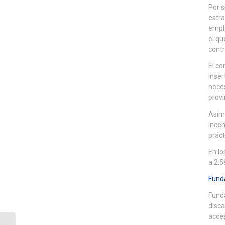
Por s
estra
emple
el qu
contr
El co
Inser
neces
provi
Asimi
incen
práct
En lo
a 2.
Fund
Funda
disca
acces