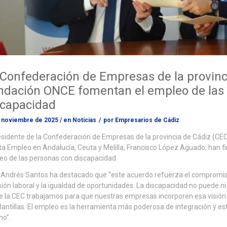
Confederación de Empresas de la provinci
ndación ONCE fomentan el empleo de las
scapacidad
 noviembre de 2025
/
en
Noticias
/
por
Empresarios de Cádiz
esidente de la Confederación de Empresas de la provincia de Cádiz (CEC)
ta Empleo en Andalucía, Ceuta y Melilla, Francisco López Aguado, han 
o de las personas con discapacidad.
 Andrés Santos ha destacado que “este acuerdo refuerza el compromis
sión laboral y la igualdad de oportunidades. La discapacidad no puede ni 
 la CEC trabajamos para que nuestras empresas incorporen esa visión 
lantillas. El empleo es la herramienta más poderosa de integración y e
no”.