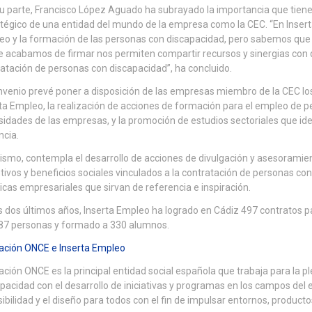
u parte, Francisco López Aguado ha subrayado la importancia que tiene
tégico de una entidad del mundo de la empresa como la CEC. “En Inser
o y la formación de las personas con discapacidad, pero sabemos que
e acabamos de firmar nos permiten compartir recursos y sinergias con q
atación de personas con discapacidad”, ha concluido.
nvenio prevé poner a disposición de las empresas miembro de la CEC los
ta Empleo, la realización de acciones de formación para el empleo de 
idades de las empresas, y la promoción de estudios sectoriales que ide
ncia.
smo, contempla el desarrollo de acciones de divulgación y asesoramie
tivos y beneficios sociales vinculados a la contratación de personas c
icas empresariales que sirvan de referencia e inspiración.
s dos últimos años, Inserta Empleo ha logrado en Cádiz 497 contratos 
587 personas y formado a 330 alumnos.
ación ONCE e Inserta Empleo
ción ONCE es la principal entidad social española que trabaja para la p
pacidad con el desarrollo de iniciativas y programas en los campos del 
ibilidad y el diseño para todos con el fin de impulsar entornos, product