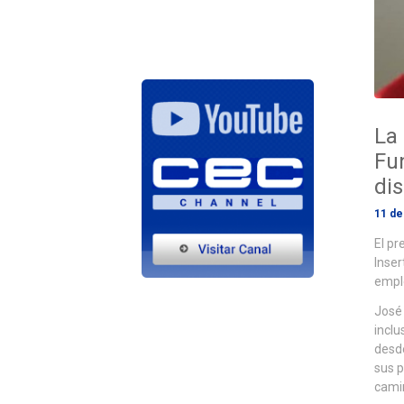
La 
Fu
di
11 de
El pr
Inser
emple
José
inclu
desde
sus p
cami