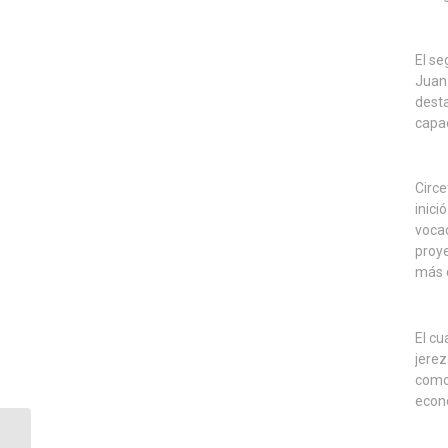
El s
Juan 
desta
capac
Circe
inici
vocac
proye
más d
El cu
jerez
como 
econó
La CEC destaca