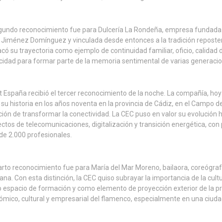
egundo reconocimiento fue para Dulcería La Rondeña, empresa fundada
Jiménez Domínguez y vinculada desde entonces a la tradición repostera 
có su trayectoria como ejemplo de continuidad familiar, oficio, calidad d
idad para formar parte de la memoria sentimental de varias generacio
t España recibió el tercer reconocimiento de la noche. La compañía, ho
ó su historia en los años noventa en la provincia de Cádiz, en el Campo
ión de transformar la conectividad. La CEC puso en valor su evolución h
ctos de telecomunicaciones, digitalización y transición energética, con 
e 2.000 profesionales.
arto reconocimiento fue para María del Mar Moreno, bailaora, coreógraf
ana. Con esta distinción, la CEC quiso subrayar la importancia de la cu
espacio de formación y como elemento de proyección exterior de la prov
mico, cultural y empresarial del flamenco, especialmente en una ciud