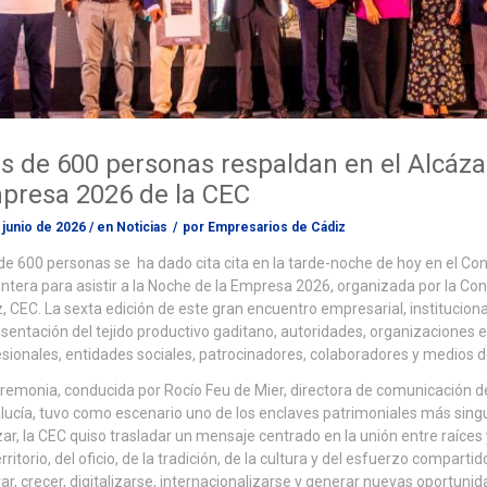
 de 600 personas respaldan en el Alcázar
presa 2026 de la CEC
 junio de 2026
/
en
Noticias
/
por
Empresarios de Cádiz
e 600 personas se ha dado cita cita en la tarde-noche de hoy en el C
ontera para asistir a la Noche de la Empresa 2026, organizada por la C
, CEC. La sexta edición de este gran encuentro empresarial, institucional
sentación del tejido productivo gaditano, autoridades, organizaciones e
sionales, entidades sociales, patrocinadores, colaboradores y medios 
remonia, conducida por Rocío Feu de Mier, directora de comunicación 
ucía, tuvo como escenario uno de los enclaves patrimoniales más singul
ar, la CEC quiso trasladar un mensaje centrado en la unión entre raíces
erritorio, del oficio, de la tradición, de la cultura y del esfuerzo compa
ar, crecer, digitalizarse, internacionalizarse y generar nuevas oportunid