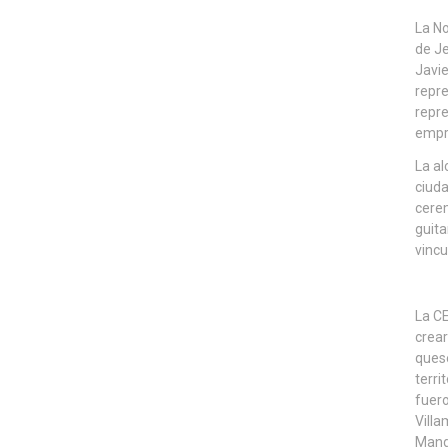
La No
de Je
Javie
repre
repre
empre
La al
ciuda
cerem
guita
vincu
La CE
crear
quese
terri
fuero
Villa
Manga