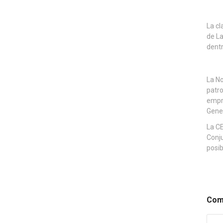
La cl
de La
dentr
La No
patro
empre
Gener
La CE
Conju
posib
Comp