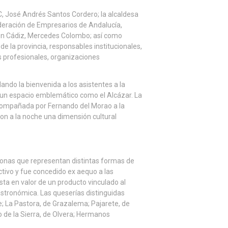
C, José Andrés Santos Cordero; la alcaldesa
ederación de Empresarios de Andalucía,
 en Cádiz, Mercedes Colombo; así como
de la provincia, responsables institucionales,
s profesionales, organizaciones
dando la bienvenida a los asistentes a la
n un espacio emblemático como el Alcázar. La
acompañada por Fernando del Morao a la
aron a la noche una dimensión cultural
onas que representan distintas formas de
ectivo y fue concedido ex aequo a las
sta en valor de un producto vinculado al
 gastronómica. Las queserías distinguidas
; La Pastora, de Grazalema; Pajarete, de
lo de la Sierra, de Olvera; Hermanos