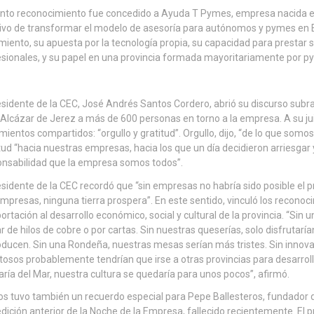
into reconocimiento fue concedido a Ayuda T Pymes, empresa nacida en
ivo de transformar el modelo de asesoría para autónomos y pymes en 
miento, su apuesta por la tecnología propia, su capacidad para presta
sionales, y su papel en una provincia formada mayoritariamente por 
esidente de la CEC, José Andrés Santos Cordero, abrió su discurso subr
 Alcázar de Jerez a más de 600 personas en torno a la empresa. A su ju
mientos compartidos: “orgullo y gratitud”. Orgullo, dijo, “de lo que som
tud “hacia nuestras empresas, hacia los que un día decidieron arriesgar 
nsabilidad que la empresa somos todos”.
esidente de la CEC recordó que “sin empresas no habría sido posible el 
empresas, ninguna tierra prospera”. En este sentido, vinculó los recono
ortación al desarrollo económico, social y cultural de la provincia. “S
r de hilos de cobre o por cartas. Sin nuestras queserías, solo disfrutarí
oducen. Sin una Rondeña, nuestras mesas serían más tristes. Sin inno
tosos probablemente tendrían que irse a otras provincias para desarrol
ría del Mar, nuestra cultura se quedaría para unos pocos”, afirmó.
s tuvo también un recuerdo especial para Pepe Ballesteros, fundador
dición anterior de la Noche de la Empresa, fallecido recientemente. El pr