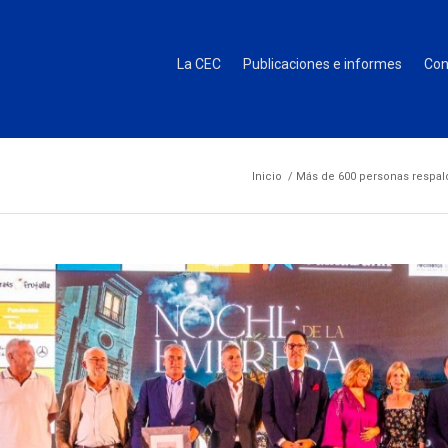
La CEC
Publicaciones e informes
Con
Inicio
/
Más de 600 personas respald