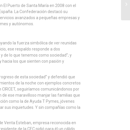
 El Puerto de Santa María en 2008 con el
España. La Confederación destacó su
r servicios avanzados a pequeñas empresas y
pymes y autónomos.
ayando la fuerza simbólica de ver reunidas
icio, ese respaldo responde a dos
os y de lo que tenemos como sociedad”; y
y hacia los que sienten con pasión y
progreso de esta sociedad” y defendió que
cimientos de la noche con ejemplos concretos
in un CIRCET, seguiríamos comunicándonos por
an de ese maravilloso manjar las familias que
vación como la de Ayuda T Pymes, jóvenes
lar sus inquietudes. Y sin compañías como la
 de Venta Esteban, empresa reconocida en
esidente de la CEC pidió para él un cálido