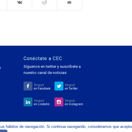
Conéctate a CEC
Síguenos en twitter y suscríbete a
s
nuestro canal de noticias:
Seguir
Seguir
en Facebook
en Twitter
Seguir
Seguir
en Lindedin
en Instagram
de sus hábitos de navegación. Si continua navegando, consideramos que acepta
Diseña Inicianet