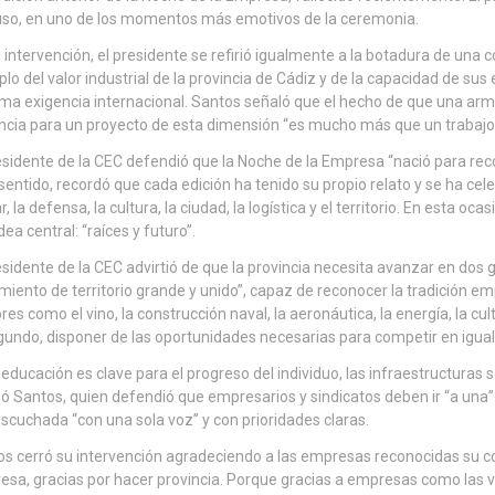
uso, en uno de los momentos más emotivos de la ceremonia.
 intervención, el presidente se refirió igualmente a la botadura de una c
lo del valor industrial de la provincia de Cádiz y de la capacidad de s
a exigencia internacional. Santos señaló que el hecho de que una ar
ncia para un proyecto de esta dimensión “es mucho más que un trabajo b
esidente de la CEC defendió que la Noche de la Empresa “nació para rec
sentido, recordó que cada edición ha tenido su propio relato y se ha cele
r, la defensa, la cultura, la ciudad, la logística y el territorio. En esta oc
dea central: “raíces y futuro”.
esidente de la CEC advirtió de que la provincia necesita avanzar en dos 
miento de territorio grande y unido”, capaz de reconocer la tradición em
res como el vino, la construcción naval, la aeronáutica, la energía, la cult
gundo, disponer de las oportunidades necesarias para competir en igua
a educación es clave para el progreso del individuo, las infraestructuras
ó Santos, quien defendió que empresarios y sindicatos deben ir “a una”
scuchada “con una sola voz” y con prioridades claras.
s cerró su intervención agradeciendo a las empresas reconocidas su con
sa, gracias por hacer provincia. Porque gracias a empresas como las v