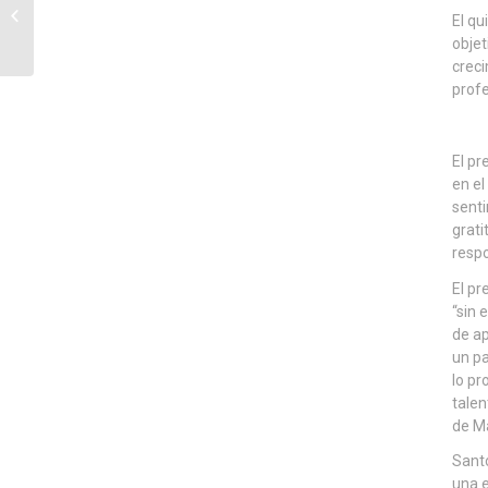
Navantia Academy
El qu
como una palanca
objet
decisiva para conectar
creci
formación,...
profe
El pr
en el
senti
grati
respo
El pr
“sin 
de ap
un pa
lo pr
talen
de Ma
Santo
una e