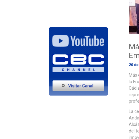
Más
Em
20 de
Más d
la Fr
Cádiz
repre
profe
La ce
Andal
Alcáz
del t
innov