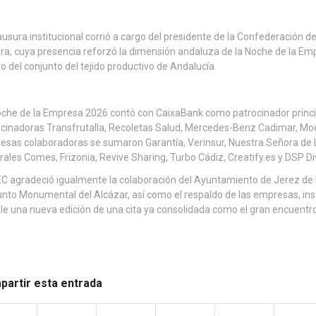
ausura institucional corrió a cargo del presidente de la Confederación 
ra, cuya presencia reforzó la dimensión andaluza de la Noche de la Empr
o del conjunto del tejido productivo de Andalucía.
che de la Empresa 2026 contó con CaixaBank como patrocinador princi
cinadoras Transfrutalla, Recoletas Salud, Mercedes-Benz Cadimar, Mo
sas colaboradoras se sumaron Garantía, Verinsur, Nuestra Señora de 
ales Comes, Frizonia, Revive Sharing, Turbo Cádiz, Creatify.es y DSP Di
C agradeció igualmente la colaboración del Ayuntamiento de Jerez de la
nto Monumental del Alcázar, así como el respaldo de las empresas, ins
le una nueva edición de una cita ya consolidada como el gran encuentr
artir esta entrada