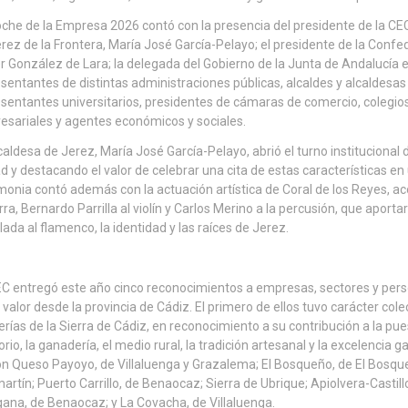
che de la Empresa 2026 contó con la presencia del presidente de la CE
rez de la Frontera, María José García-Pelayo; el presidente de la Conf
r González de Lara; la delegada del Gobierno de la Junta de Andalucía
sentantes de distintas administraciones públicas, alcaldes y alcaldesas 
sentantes universitarios, presidentes de cámaras de comercio, colegio
sariales y agentes económicos y sociales.
caldesa de Jerez, María José García-Pelayo, abrió el turno institucional 
d y destacando el valor de celebrar una cita de estas características e
onia contó además con la actuación artística de Coral de los Reyes, 
rra, Bernardo Parrilla al violín y Carlos Merino a la percusión, que aport
lada al flamenco, la identidad y las raíces de Jerez.
C entregó este año cinco reconocimientos a empresas, sectores y pers
 valor desde la provincia de Cádiz. El primero de ellos tuvo carácter col
rías de la Sierra de Cádiz, en reconocimiento a su contribución a la pue
torio, la ganadería, el medio rural, la tradición artesanal y la excelencia
n Queso Payoyo, de Villaluenga y Grazalema; El Bosqueño, de El Bosque
martín; Puerto Carrillo, de Benaocaz; Sierra de Ubrique; Apiolvera-Castil
na, de Benaocaz; y La Covacha, de Villaluenga.