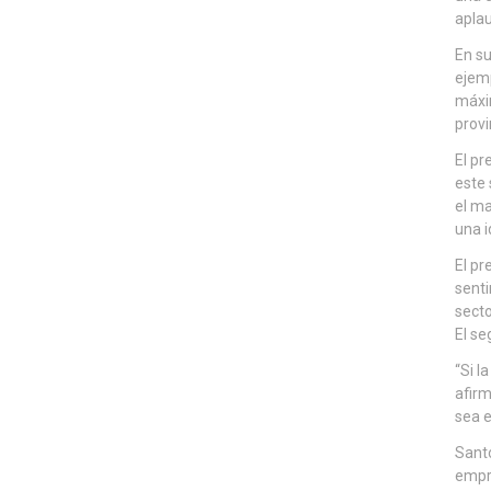
apla
En su
ejemp
máxim
provi
El pr
este 
el ma
una i
El pr
senti
secto
El se
“Si l
afirm
sea e
Santo
empre