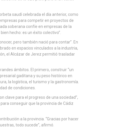
orbeta saudí celebrada el día anterior, como
us empresas para competir en proyectos de
mada soberana confíe en empresas de la
ien hecho: es un éxito colectivo”.
onocer, pero también nació para contar”. En
brado en espacios vinculados a la industria,
asión, el Alcázar de Jerez permitió trasladar
grandes ámbitos. El primero, construir “un
presarial gaditana y su peso histórico en
ura, la logística, el turismo y la gastronomía.
ldad de condiciones.
 son clave para el progreso de una sociedad”,
 para conseguir que la provincia de Cádiz
tribución a la provincia. “Gracias por hacer
uestras, todo sucede”, afirmó.